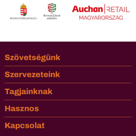
Szövetségünk
Szervezeteink
Tagjainknak
Hasznos
Kapcsolat