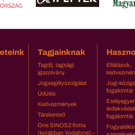
eteink
Tagjainknak
Haszn
Tagdíj, tagsági
Ellátások,
igazolvány
kedvezmén
Jogsegélyszolgálat
Jogi-közig
fogalomtár
Üdülés
Esélyegyen
Kedvezmények
érdekvédel
Társkereső
fogalomtár
One SINOSZ-flotta
Fogyatéko
(korábban Vodafone) –
személyeke