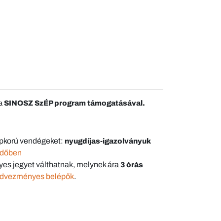
 a
SINOSZ SzÉP program támogatásával.
épkorú vendégeket:
nyugdíjas-igazolványuk
rdőben
s jegyet válthatnak, melynek ára
3 órás
edvezményes belépők
.