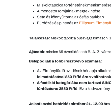
Miskolctapolca történetének megismerés
A monostor romjainak megtekintése
Séta és könnyű torna az ősfás parkban
Fürdőzés és pihenés az
Ellipsum Élményf
T
alálkozá
s
:
Miskolctapolca buszvégállomáson, 1
Ajándék
: minden 65 évnél idősebb B.-A.-Z. várm
Belépődíjak a többi résztvevő számára:
Az Élményfürdő az idősek hónapja alkalmá
felmutatásával 850 Ft/fő áron válthatnak
A fenti két kategóriába nem tartozó SIN
. Ez a kedvezmény 
fürdőzésre: 2550 Ft/fő
Jelentkezési határidő:
október 21. 12.00 óra