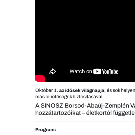
Október 1.
, és sok helye
az idősek világnapja
más lehetőségek biztosításával.
A SINOSZ Borsod-Abaúj-Zemplén Várme
hozzátartozóikat – életkortól függet
Program: