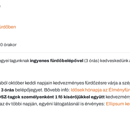
e
ürdőben
0 órakor
egyei tagunknak
ingyenes fürdőbelépővel
(3 órás) kedveskedünk
ból október keddi napjain kedvezményes fürdőzésre várja a sz
belépőjegyet. Bővebb infó:
Idősek hónapja az Élményfü
 3 órás
kedvezménye
OSZ-tagok személyenként 1 fő kísérőjükkel együtt
az év többi napján, egyéni látogatásnál is érvényes:
Ellipsum k