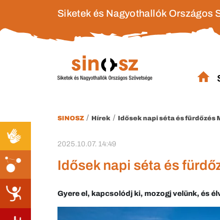
Siketek és Nagyothallók Országos 
/
/
SINOSZ
Hírek
Idősek napi séta és fürdőzés
2025.10.07. 14:49
Idősek napi séta és fürd
Gyere el, kapcsolódj ki, mozogj velünk, és él