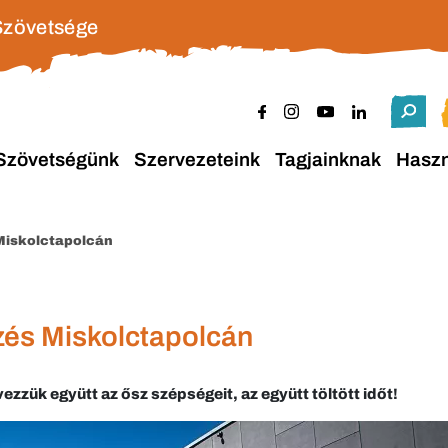
Szövetsége
Szövetségünk
Szervezeteink
Tagjainknak
Hasz
 Miskolctapolcán
őzés Miskolctapolcán
vezzük együtt az ősz szépségeit, az együtt töltött időt!