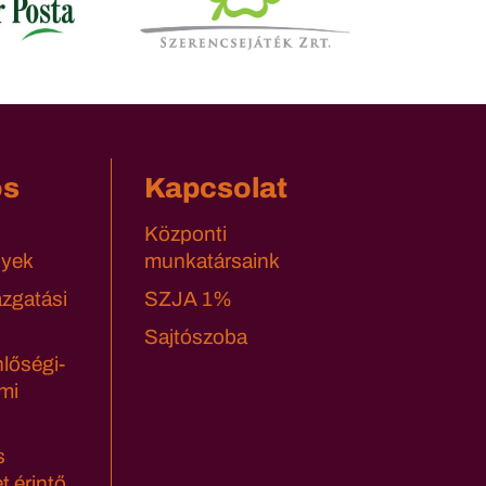
os
Kapcsolat
Központi
yek
munkatársaink
azgatási
SZJA 1%
Sajtószoba
lőségi-
mi
s
t érintő