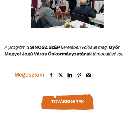
A program a
SINOSZ SzÉP
keretében valósult meg,
Győr
Megyei Jogú Város Önkormányzatának
támogatásával.
Megosztom
TOVÁBBI HÍREK