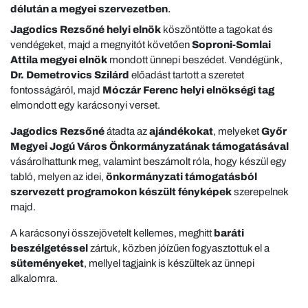
.
délután a megyei szervezetben
Jagodics Rezsőné helyi elnök
köszöntötte a tagokat és
vendégeket, majd a megnyitót követően
Soproni-Somlai
Attila megyei elnök
mondott ünnepi beszédet. Vendégünk,
Dr. Demetrovics Szilárd
előadást tartott a szeretet
fontosságáról, majd
Móczár Ferenc helyi elnökségi tag
elmondott egy karácsonyi verset.
Jagodics Rezsőné
átadta az
ajándékokat
, melyeket
Győr
Megyei Jogú Város Önkormányzatának támogatásával
vásárolhattunk meg, valamint beszámolt róla, hogy készül egy
tabló, melyen az idei,
önkormányzati támogatásból
szervezett programokon készült fényképek
szerepelnek
majd.
A karácsonyi összejövetelt kellemes, meghitt
baráti
beszélgetéssel
zártuk, közben jóízűen fogyasztottuk el a
süteményeket
, mellyel tagjaink is készültek az ünnepi
alkalomra.