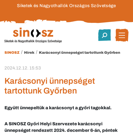
Siketek és Nagyothallók Országos Szövetsége
/
/
SINOSZ
Hírek
Karácsonyi ünnepséget tartottunk Győrben
2024.12.12. 15:53
Karácsonyi ünnepséget
tartottunk Győrben
Együtt ünnepeltük a karácsonyt a győri tagokkal.
A SINOSZ Győri Helyi Szervezete karácsonyi
ünnepséget rendezett 2024. december 6-án, péntek