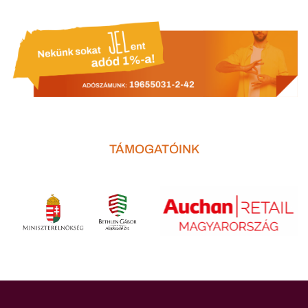
TÁMOGATÓINK