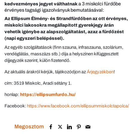
a 3 miskolci fürdőbe
kedvezményes jegyet válthatnak
érvényes tagsági igazolványuk bemutatásával:
Az Ellipsum Élmény- és Strandfürdőben az ott érvényes,
miskolci lakosokra megállapított gyerekjegy árán
vehetik igénybe
az alapszolgáltatást, azaz a fürdőzést
(napi egyszeri belépéssel).
Az egyéb szolgáltatások (finn szauna, infraszauna, szolárium,
vendéglátás, masszázs stb.) díja a helyszínen kifüggesztett
díjjegyzék szerint, külön fizetendő.
Az aktuális árakról kérjük, tájékozódjon az
Árjegyzékben
!
cím: 3519 Miskolc, Aradi sétány 1.
honlap:
https://ellipsumfurdo.hu/
Facebook:
https://www.facebook.com/ellipsummiskolctapolca/
Megosztom