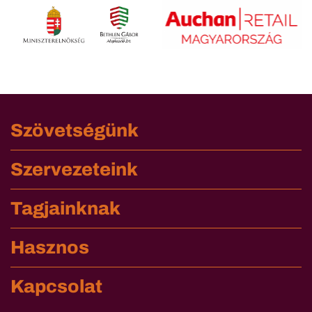
Szövetségünk
Szervezeteink
Tagjainknak
Hasznos
Kapcsolat