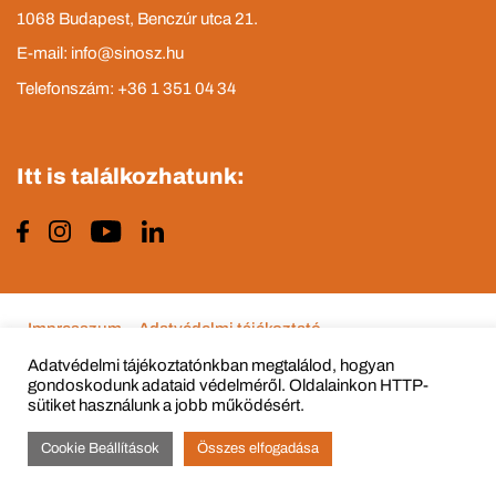
1068 Budapest, Benczúr utca 21.
E-mail: info@sinosz.hu
Telefonszám: +36 1 351 04 34
Itt is találkozhatunk:
Impresszum
Adatvédelmi tájékoztató
Adatvédelmi tájékoztatónkban megtalálod, hogyan
gondoskodunk adataid védelméről. Oldalainkon HTTP-
sütiket használunk a jobb működésért.
© Copyright 2015 - 2022 All Rights Reserved
Cookie Beállítások
Összes elfogadása