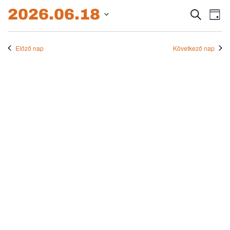
2026.06.18.
2026.06.18
Esem
E
Keresett
Nap
kifejezés
Dátum
né
keres
kiválasztása.
na
Előző nap
Következő nap
és
nézet
válas