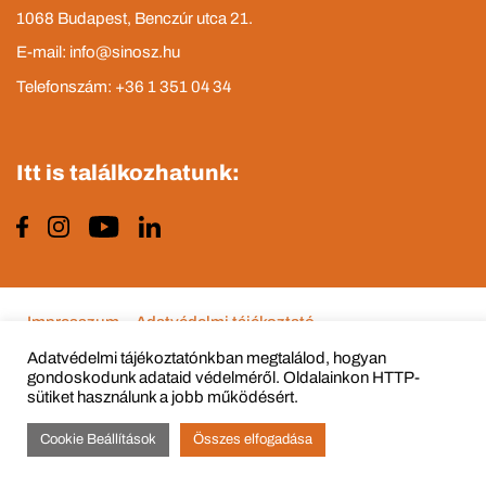
1068 Budapest, Benczúr utca 21.
E-mail: info@sinosz.hu
Telefonszám: +36 1 351 04 34
Itt is találkozhatunk:
Impresszum
Adatvédelmi tájékoztató
Adatvédelmi tájékoztatónkban megtalálod, hogyan
gondoskodunk adataid védelméről. Oldalainkon HTTP-
sütiket használunk a jobb működésért.
© Copyright 2015 - 2022 All Rights Reserved
Cookie Beállítások
Összes elfogadása