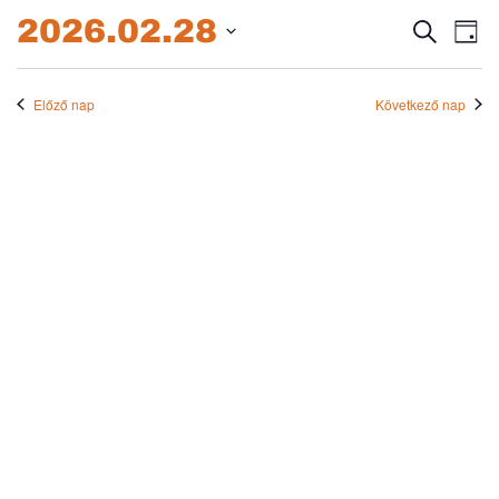
2026.02.28.
2026.02.28
Esem
E
Keresett
Nap
kifejezés
Dátum
né
keres
kiválasztása.
na
Előző nap
Következő nap
és
nézet
válas