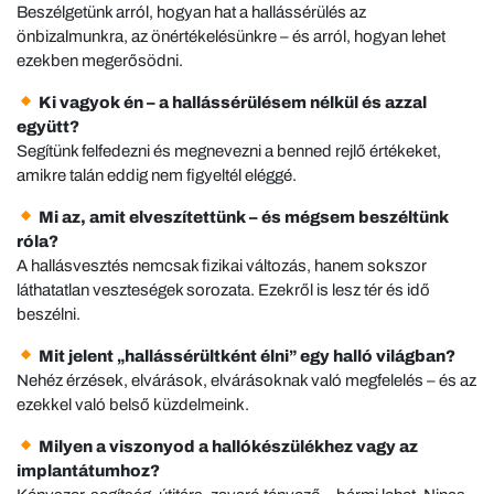
Beszélgetünk arról, hogyan hat a hallássérülés az
önbizalmunkra, az önértékelésünkre – és arról, hogyan lehet
ezekben megerősödni.
Ki vagyok én – a hallássérülésem nélkül és azzal
együtt?
Segítünk felfedezni és megnevezni a benned rejlő értékeket,
amikre talán eddig nem figyeltél eléggé.
Mi az, amit elveszítettünk – és mégsem beszéltünk
róla?
A hallásvesztés nemcsak fizikai változás, hanem sokszor
láthatatlan veszteségek sorozata. Ezekről is lesz tér és idő
beszélni.
Mit jelent „hallássérültként élni” egy halló világban?
Nehéz érzések, elvárások, elvárásoknak való megfelelés – és az
ezekkel való belső küzdelmeink.
Milyen a viszonyod a hallókészülékhez vagy az
implantátumhoz?