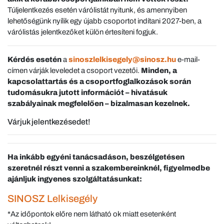
Túljelentkezés esetén várólistát nyitunk, és amennyiben
lehetőségünk nyílik egy újabb csoportot indítani 2027-ben, a
várólistás jelentkezőket külön értesíteni fogjuk.
Kérdés esetén
a
sinoszlelkisegely@sinosz.hu
e-mail-
címen várják leveledet a csoport vezetői.
Minden, a
kapcsolattartás és a csoportfoglalkozások során
tudomásukra jutott információt – hivatásuk
szabályainak megfelelően – bizalmasan kezelnek.
Várjuk jelentkezésedet!
Ha inkább egyéni tanácsadáson, beszélgetésen
szeretnél részt venni a szakembereinknél, figyelmedbe
ajánljuk ingyenes szolgáltatásunkat:
SINOSZ Lelkisegély
*Az időpontok előre nem látható ok miatt esetenként