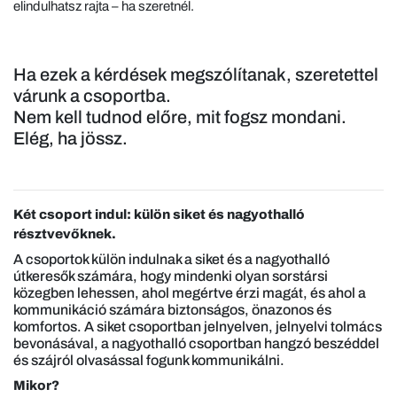
elindulhatsz rajta – ha szeretnél.
Ha ezek a kérdések megszólítanak, szeretettel
várunk a csoportba.
Nem kell tudnod előre, mit fogsz mondani.
Elég, ha jössz.
Két csoport indul: külön siket és nagyothalló
résztvevőknek.
A csoportok külön indulnak a siket és a nagyothalló
útkeresők számára, hogy mindenki olyan sorstársi
közegben lehessen, ahol megértve érzi magát, és ahol a
kommunikáció számára biztonságos, önazonos és
komfortos. A siket csoportban jelnyelven, jelnyelvi tolmács
bevonásával, a nagyothalló csoportban hangzó beszéddel
és szájról olvasással fogunk kommunikálni.
Mikor?