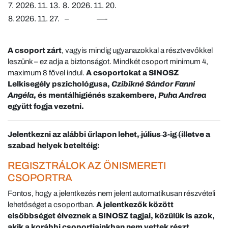
7.
2026. 11. 13.
8.
2026. 11. 20.
8.
2026. 11. 27.
–
—-
A csoport zárt
, vagyis mindig ugyanazokkal a résztvevőkkel
leszünk – ez adja a biztonságot. Mindkét csoport minimum 4,
maximum 8 fővel indul.
A csoportokat a SINOSZ
Lelkisegély pszichológusa,
Czibikné Sándor Fanni
Angéla
, és mentálhigiénés szakembere,
Puha Andrea
együtt fogja vezetni.
Jelentkezni az alábbi űrlapon lehet,
július 3-ig (illetve
a
szabad helyek beteltéig:
REGISZTRÁLOK AZ ÖNISMERETI
CSOPORTRA
Fontos, hogy a jelentkezés nem jelent automatikusan részvételi
lehetőséget a csoportban.
A jelentkezők között
elsőbbséget élveznek a SINOSZ tagjai, közülük is azok,
akik a korábbi csoportjainkban nem vettek részt.