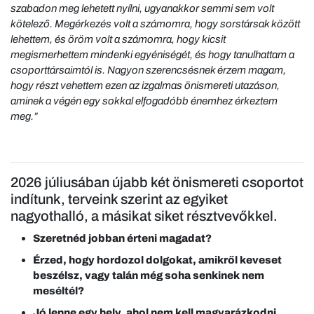
szabadon meg lehetett nyílni, ugyanakkor semmi sem volt
kötelező. Megérkezés volt a számomra, hogy sorstársak között
lehettem, és öröm volt a számomra, hogy kicsit
megismerhettem mindenki egyéniségét, és hogy tanulhattam a
csoporttársaimtól is. Nagyon szerencsésnek érzem magam,
hogy részt vehettem ezen az izgalmas önismereti utazáson,
aminek a végén egy sokkal elfogadóbb énemhez érkeztem
meg.”
2026 júliusában újabb két önismereti csoportot
indítunk, terveink szerint az egyiket
nagyothalló, a másikat siket résztvevőkkel.
Szeretnéd jobban érteni magadat?
Érzed, hogy hordozol dolgokat, amikről keveset
beszélsz, vagy talán még soha senkinek nem
meséltél?
Jó lenne egy hely, ahol nem kell magyarázkodni,