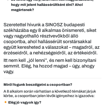
hogy mit jelent hallássérültként élni? Ahol
megértenek?
Szeretettel hívunk a SINOSZ budapesti
székházába egy 8 alkalmas önismereti, siket
vagy nagyothalló résztvevőkből álló
csoportba, ahol hallássérült sorstársakkal
együtt keresheted a válaszokat – magadról, az
érzéseidről, a nehézségeidről, az értékeidről.
Itt nem kell „jól lenni”, és nem kell bizonyítani
semmit. Elég, ha hozod magad – úgy, ahogy
vagy.
Miről fogunk beszélgetni a csoportban?
A 8 alkalom során várhatóan a következő témákat járjuk
körbe, a csoportban jelen lévők igényeihez is igazodva:
Elég jó vagyok így?