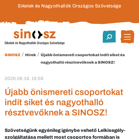
Siketek és Nagyothallók Országos Szövetsége
/
/
SINOSZ
Hírek
Újabb önismereti csoportokat indít siket és
nagyothalló résztvevőknek a SINOSZ!
2026.06.19. 16:59
Újabb önismereti csoportokat
indít siket és nagyothalló
résztvevőknek a SINOSZ!
Szövetségünk egyénileg igénybe vehető Lelkisegély-
szolgáltatása mellett most csoportos formában is