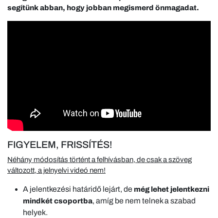
segítünk abban, hogy jobban megismerd önmagadat.
FIGYELEM, FRISSÍTÉS!
Néhány módosítás történt a felhívásban, de csak a szöveg
változott, a jelnyelvi videó nem!
A jelentkezési határidő lejárt, de
még lehet jelentkezni
, amíg be nem telnek a szabad
mindkét csoportba
helyek.