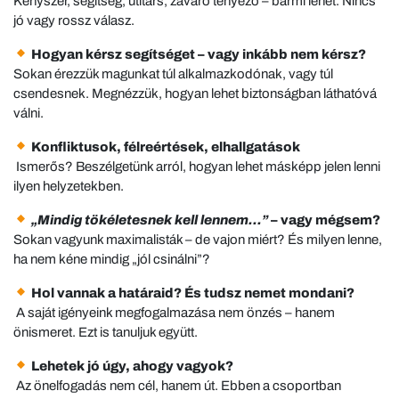
Kényszer, segítség, útitárs, zavaró tényező – bármi lehet. Nincs
jó vagy rossz válasz.
Hogyan kérsz segítséget – vagy inkább nem kérsz?
Sokan érezzük magunkat túl alkalmazkodónak, vagy túl
csendesnek. Megnézzük, hogyan lehet biztonságban láthatóvá
válni.
Konfliktusok, félreértések, elhallgatások
Ismerős? Beszélgetünk arról, hogyan lehet másképp jelen lenni
ilyen helyzetekben.
„Mindig tökéletesnek kell lennem…”
– vagy mégsem?
Sokan vagyunk maximalisták – de vajon miért? És milyen lenne,
ha nem kéne mindig „jól csinálni”?
Hol vannak a határaid? És tudsz nemet mondani?
A saját igényeink megfogalmazása nem önzés – hanem
önismeret. Ezt is tanuljuk együtt.
Lehetek jó úgy, ahogy vagyok?
Az önelfogadás nem cél, hanem út. Ebben a csoportban