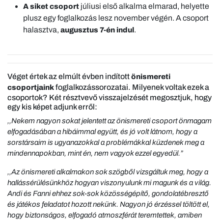
júliusi első alkalma elmarad, helyette
A siket csoport
plusz egy foglalkozás lesz november végén. A csoport
halasztva,
.
augusztus 7-én indul
Véget értek az elmúlt évben indított
önismereti
foglalkozássorozatai. Milyenek voltak ezek a
csoportjaink
csoportok? Két résztvevő visszajelzését megosztjuk, hogy
egy kis képet adjunk erről:
,,Nekem nagyon sokat jelentett az önismereti csoport önmagam
elfogadásában a hibáimmal együtt, és jó volt látnom, hogy a
sorstársaim is ugyanazokkal a problémákkal küzdenek meg a
mindennapokban, mint én, nem vagyok ezzel egyedül.”
,,Az önismereti alkalmakon sok szögből vizsgáltuk meg, hogy a
hallássérülésünkhöz hogyan viszonyulunk mi magunk és a világ.
Andi és Fanni ehhez sok-sok közösségépítő, gondolatébresztő
és játékos feladatot hozott nekünk. Nagyon jó érzéssel töltött el,
hogy biztonságos, elfogadó atmoszférát teremtettek, amiben