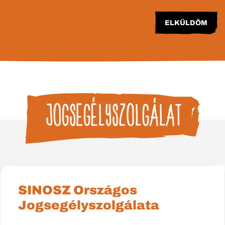
Alternative:
SINOSZ Országos
Jogsegélyszolgálata