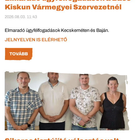
Kiskun Vármegyei Szervezetnél
2026.08.03. 11:43
Elmaradó ügyfélfogadások Kecskeméten és Baján.
JELNYELVEN IS ELÉRHETŐ
TOVÁBB