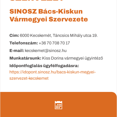
SINOSZ Bács-Kiskun
Vármegyei Szervezete
Cím:
6000 Kecskemét, Táncsics Mihály utca 19.
Telefonszám:
+36 70 708 70 17
E-mail:
kecskemet@sinosz.hu
Munkatársunk:
Kiss Dorina vármegyei ügyintéző
Időpontfoglalás ügyfélfogadásra:
https://idopont.sinosz.hu/bacs-kiskun-megyei-
szervezet-kecskemet