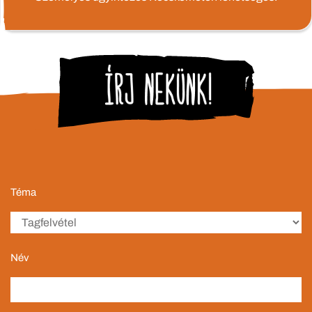
Téma
Név