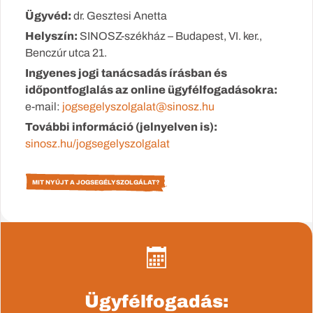
Ügyvéd:
dr. Gesztesi Anetta
Helyszín:
SINOSZ-székház – Budapest, VI. ker.,
Benczúr utca 21.
Ingyenes jogi tanácsadás írásban és
időpontfoglalás az online ügyfélfogadásokra:
e-mail:
jogsegelyszolgalat@sinosz.hu
További információ (jelnyelven is):
sinosz.hu/jogsegelyszolgalat
MIT NYÚJT A JOGSEGÉLYSZOLGÁLAT?
Ügyfélfogadás: