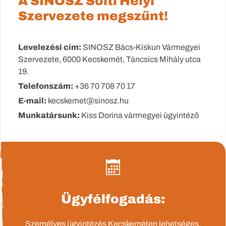
A SINOSZ Solti Helyi
Szervezete megszűnt!
Levelezési cím:
SINOSZ Bács-Kiskun Vármegyei
Szervezete, 6000 Kecskemét, Táncsics Mihály utca
19.
Telefonszám:
+36 70 708 70 17
E-mail:
kecskemet@sinosz.hu
Munkatársunk:
Kiss Dorina vármegyei ügyintéző
Ügyfélfogadás:
Személyes ügyintézés Kecskeméten lehetséges.