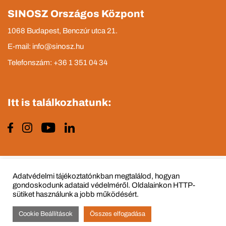
SINOSZ Országos Központ
1068 Budapest, Benczúr utca 21.
E-mail: info@sinosz.hu
Telefonszám: +36 1 351 04 34
Itt is találkozhatunk:
Impresszum
Adatvédelmi tájékoztató
Adatvédelmi tájékoztatónkban megtalálod, hogyan
gondoskodunk adataid védelméről. Oldalainkon HTTP-
sütiket használunk a jobb működésért.
Cookie Beállítások
Összes elfogadása
© Copyright 2015 - 2022 All Rights Reserved