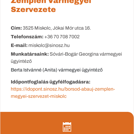
Zemplén Vármegyei
Szervezete
Cím:
3525 Miskolc, Jókai Mór utca 16.
Telefonszám:
+36 70 708 7002
E-mail:
miskolc@sinosz.hu
Munkatársaink:
Sóvári-Bogár Georgina vármegyei
ügyintéző
Berta Istvánné (Anita) vármegyei ügyintéző
Időpontfoglalás ügyfélfogadásra:
https://idopont.sinosz.hu/borsod-abauj-zemplen-
megyei-szervezet-miskolc