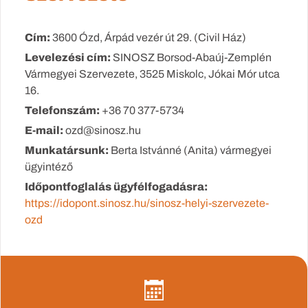
Cím:
3600 Ózd, Árpád vezér út 29. (Civil Ház)
Levelezési cím:
SINOSZ Borsod-Abaúj-Zemplén
Vármegyei Szervezete, 3525 Miskolc, Jókai Mór utca
16.
Telefonszám:
+36 70 377-5734
E-mail:
ozd@sinosz.hu
Munkatársunk:
Berta Istvánné (Anita) vármegyei
ügyintéző
Időpontfoglalás ügyfélfogadásra:
https://idopont.sinosz.hu/sinosz-helyi-szervezete-
ozd