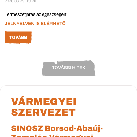
2026.06.23. 13:26
Természetjárás az egészségért!
JELNYELVEN IS ELÉRHETŐ
TOVÁBB
TOVÁBBI HÍREK
VÁRMEGYEI
SZERVEZET
SINOSZ Borsod-Abaúj-