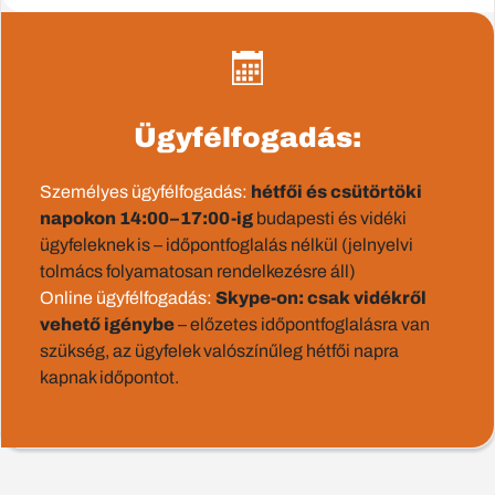
Ügyfélfogadás:
Személyes ügyfélfogadás:
hétfői és csütörtöki
napokon 14:00–17:00-ig
budapesti és vidéki
ügyfeleknek is – időpontfoglalás nélkül (jelnyelvi
tolmács folyamatosan rendelkezésre áll)
Online ügyfélfogadás:
Skype-on: csak vidékről
vehető igénybe
– előzetes időpontfoglalásra van
szükség, az ügyfelek valószínűleg hétfői napra
kapnak időpontot.