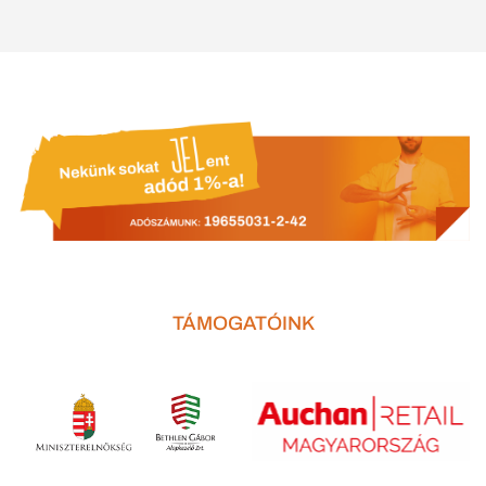
TÁMOGATÓINK