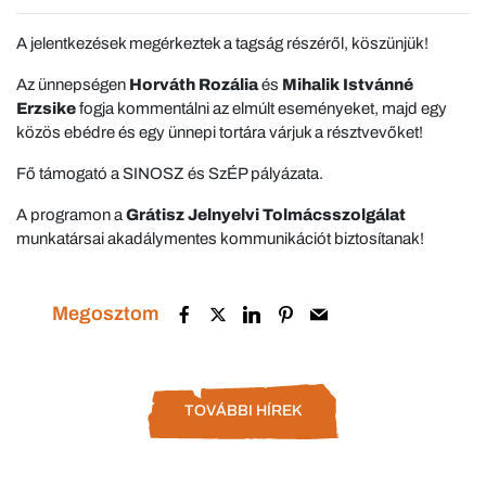
A jelentkezések megérkeztek a tagság részéről, köszünjük!
Az ünnepségen
Horváth Rozália
és
Mihalik Istvánné
Erzsike
fogja kommentálni az elmúlt eseményeket, majd egy
közös ebédre és egy ünnepi tortára várjuk a résztvevőket!
Fő támogató a SINOSZ és SzÉP pályázata.
A programon a
Grátisz Jelnyelvi Tolmácsszolgálat
munkatársai akadálymentes kommunikációt biztosítanak!
Megosztom
TOVÁBBI HÍREK