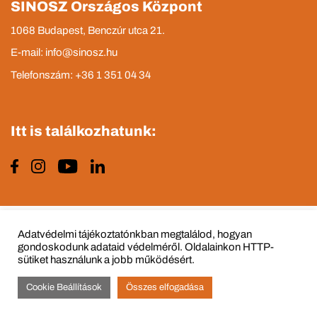
SINOSZ Országos Központ
1068 Budapest, Benczúr utca 21.
E-mail: info@sinosz.hu
Telefonszám: +36 1 351 04 34
Itt is találkozhatunk:
Impresszum
Adatvédelmi tájékoztató
Adatvédelmi tájékoztatónkban megtalálod, hogyan
gondoskodunk adataid védelméről. Oldalainkon HTTP-
sütiket használunk a jobb működésért.
Cookie Beállítások
Összes elfogadása
© Copyright 2015 - 2022 All Rights Reserved