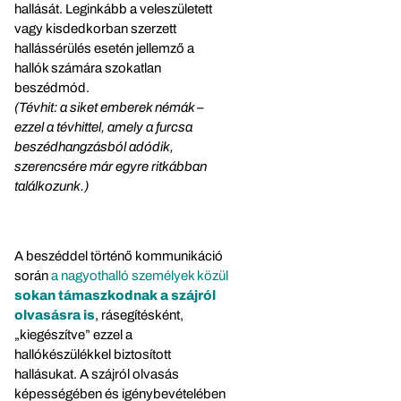
hallását. Leginkább a veleszületett
vagy kisdedkorban szerzett
hallássérülés esetén jellemző a
hallók számára szokatlan
beszédmód.
(Tévhit: a siket emberek némák –
ezzel a tévhittel, amely a furcsa
beszédhangzásból adódik,
szerencsére már egyre ritkábban
találkozunk.)
A beszéddel történő kommunikáció
során
a nagyothalló személyek közül
sokan támaszkodnak a szájról
olvasásra is
, rásegítésként,
„kiegészítve” ezzel a
hallókészülékkel biztosított
hallásukat. A szájról olvasás
képességében és igénybevételében