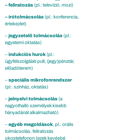
– feliratozás
(pl.: televízió, mozi)
– írótolmácsolás
(pl.: konferencia,
értekezlet)
–
jegyzetelő tolmácsolás
(pl.:
egyetemi oktatás)
–
indukciós hurok
(pl.:
ügyfélszolgálati pult, (jegy)pénztár,
előadóterem)
–
speciális mikrofonrendszer
(pl.: színház, oktatás)
–
jelnyelvi tolmácsolás
(a
nagyothalló személyek kisebb
hányadánál alkalmazható)
–
egyéb megoldások
, pl.: orális
tolmácsolás, feliratozás
okostelefonon (ezek kevésbé