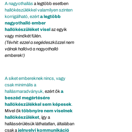
A nagyothallás
a legtöbb esetben
hallókészülékkel valamilyen szinten
korrigálható, ezért
a legtöbb
nagyothalló ember
hallókészüléket visel
az egyik
vagy mindkét fülén.
(Tévhit: ezzel a segédeszközzel nem
válnak hallóvá a nagyothalló
emberek!)
A siket embereknek nincs, vagy
csak minimális a
hallásmaradványuk,
ezért ők
a
beszéd megértésére
hallókészülékkel sem képesek
.
Mivel ők
többnyire nem viselnek
hallókészüléket
, így a
hallássérülésük láthatatlan, általában
csak a
jelnyelvi kommunikáció