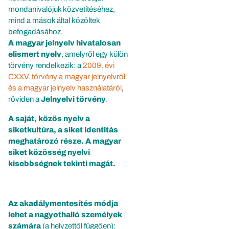
mondanivalójuk közvetítéséhez,
mind a mások által közöltek
befogadásához.
A magyar jelnyelv hivatalosan
elismert nyelv
, amelyről egy külön
törvény rendelkezik: a
2009. évi
CXXV. törvény
a magyar jelnyelvről
és a magyar jelnyelv használatáról
,
röviden a
Jelnyelvi törvény
.
A saját, közös nyelv a
siketkultúra, a siket identitás
meghatározó része. A magyar
siket közösség nyelvi
kisebbségnek tekinti magát.
Az akadálymentesítés módja
lehet a nagyothalló személyek
számára
(a helyzettől függően):