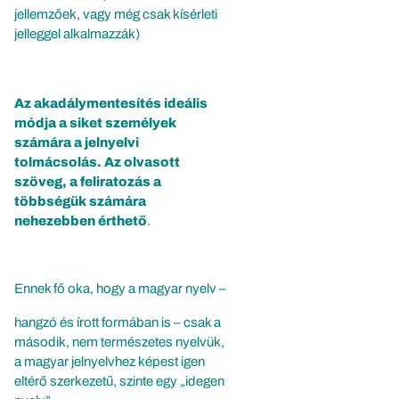
jellemzőek, vagy még csak kísérleti
jelleggel alkalmazzák)
Az akadálymentesítés ideális
módja a siket személyek
számára a jelnyelvi
tolmácsolás. Az olvasott
szöveg, a feliratozás a
többségük számára
nehezebben érthető
.
Ennek fő oka, hogy a magyar nyelv –
hangzó és írott formában is – csak a
második, nem természetes nyelvük,
a magyar jelnyelvhez képest igen
eltérő szerkezetű, szinte egy „idegen