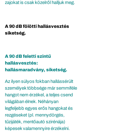
zajokat is csak közelről halljuk meg.
A 90 dB fölötti hallásvesztés
siketség.
A 90 dB feletti szintű
hallásvesztés:
hallásmaradvány, siketség.
Az ilyen súlyos fokban hallássérült
személyek többsége már semmiféle
hangot nem érzékel, a teljes csend
világában élnek. Néhányan
legfeljebb egyes erős hangokat és
rezgéseket (pl. mennydörgés,
tűzijáték, mentőautó szirénája)
képesek valamennyire érzékelni.