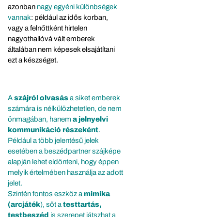
azonban
nagy egyéni különbségek
vannak
: például az idős korban,
vagy a felnőttként hirtelen
nagyothallóvá vált emberek
általában nem képesek elsajátítani
ezt a készséget.
A
szájról olvasás
a siket emberek
számára is nélkülözhetetlen, de nem
önmagában, hanem
a jelnyelvi
kommunikáció részeként
.
Például a több jelentésű jelek
esetében a beszédpartner szájképe
alapján lehet eldönteni, hogy éppen
melyik értelmében használja az adott
jelet.
Szintén fontos eszköz a
mimika
(arcjáték
), sőt a
testtartás,
testbeszéd
is szerepet játszhat a