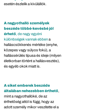
esetén észlelik a kívülállók.
A nagyothalló személyek
beszéde többé-kevésbé jól
érhető
, de nagy egyéni
különbségek vannak ebben
a
halláscsökkenés mértéke (enyhe,
közepes vagy súlyos fokú), a
hallássérülés típusa és ideje (milyen
életkorban történt a hallásvesztés),
és egyéb okok miatt is.
A siket emberek beszéde
általában nehezebben érthető
,
mint a nagyothallóké, de az
érthetőség attól is függ, hogy az
adott személy mikor veszítette el a