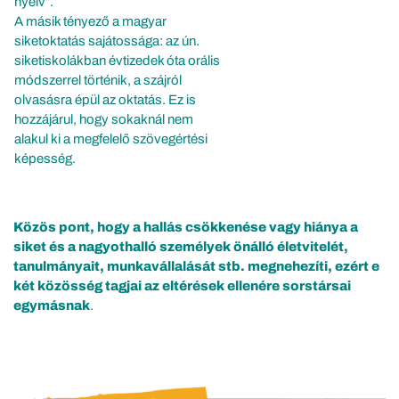
nyelv”.
A másik tényező a magyar
siketoktatás sajátossága: az ún.
siketiskolákban évtizedek óta orális
módszerrel történik, a szájról
olvasásra épül az oktatás. Ez is
hozzájárul, hogy sokaknál nem
alakul ki a megfelelő szövegértési
képesség.
Közös pont, hogy a hallás csökkenése vagy hiánya a
siket és a nagyothalló személyek önálló életvitelét,
tanulmányait, munkavállalását stb. megnehezíti, ezért e
két közösség tagjai az eltérések ellenére sorstársai
egymásnak
.