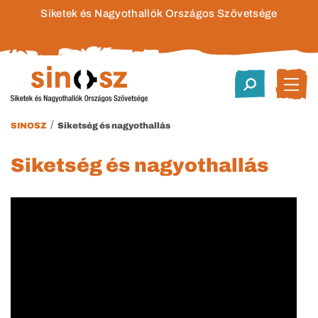
Siketek és Nagyothallók Országos Szövetsége
/
SINOSZ
Siketség és nagyothallás
Siketség és nagyothallás