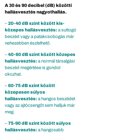
A 30 és 90 decibel (dB) közötti
hallásvesztés nagyothallás.
–
20-40 dB szint között kis-
közepes hallásvesztés:
a suttogó
beszéd vagy a patakcsobogás már
nehezebben észlelhető.
–
40-60 dB szint között közepes
hallásvesztés:
a normál társalgási
beszéd megértése is gondot
okozhat.
–
60-75 dB szint között
közepesen súlyos
hallásvesztés:
a hangos beszédet
vagy az ajtócsengőt sem halljuk már
meg.
–
75-90 dB szint között súlyos
hallásvesztés:
a hangosabb