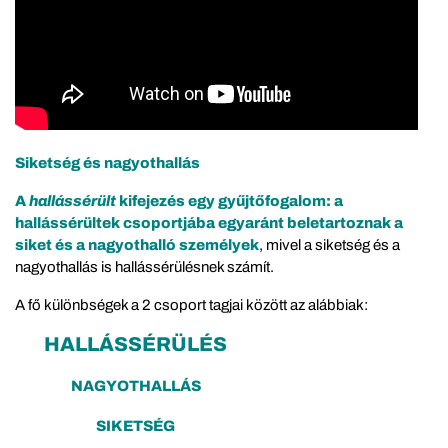
Siketség és nagyothallás
A
hallássérült
kifejezés egy gyűjtőfogalom: a
hallássérültek csoportjába egyaránt beletartoznak a
siket és a nagyothalló személyek
, mivel a siketség és a
nagyothallás is hallássérülésnek számít.
A fő különbségek a 2 csoport tagjai között az alábbiak:
HALLÁSSÉRÜLÉS
NAGYOTHALLÁS
SIKETSÉG