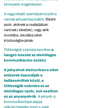
könnyebb megértésben.
A nagyothalló személyek között is
vannak jelnyelvhasználók
, főként
azok, akiknek a családjában
van(nak) siket(ek), vagy akik
óvodába, iskolába siket
közösségbe jártak.
Többségük számára azonban
a
hangzó beszéd az elsődleges
kommunikációs eszköz
.
A jelnyelvet elsősorban a siket
emberek használják a
hallássérültek közül, a
többségük számára ez az
elsődleges nyelv, sok esetben
ez az anyanyelvük
. A jelnyelv a
kommunikációjuk alapja,
nélkülözhetetlen mind a saját