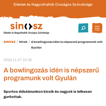
Siketek és Nagyothallók Országos Szövetsége
/
/
SINOSZ
Hírek
A bowlingozás idén is népszerű programunk volt
Gyulán
2024.11.27. 22:42
A bowlingozás idén is népszerű
programunk volt Gyulán
Sportos délutánunkon kicsik és nagyok is lelkesen
gurítottak.