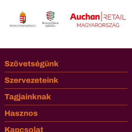
Szövetségünk
Szervezeteink
Tagjainknak
Hasznos
Kapcsolat