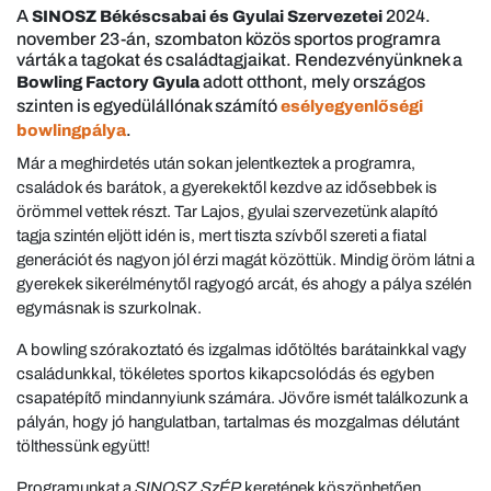
A
2024.
SINOSZ Békéscsabai és Gyulai Szervezetei
november 23-án, szombaton közös sportos programra
várták a tagokat és családtagjaikat. Rendezvényünknek a
adott otthont, mely országos
Bowling Factory Gyula
szinten is egyedülállónak számító
esélyegyenlőségi
.
bowlingpálya
Már a meghirdetés után sokan jelentkeztek a programra,
családok és barátok, a gyerekektől kezdve az idősebbek is
örömmel vettek részt. Tar Lajos, gyulai szervezetünk alapító
tagja szintén eljött idén is, mert tiszta szívből szereti a fiatal
generációt és nagyon jól érzi magát közöttük. Mindig öröm látni a
gyerekek sikerélménytől ragyogó arcát, és ahogy a pálya szélén
egymásnak is szurkolnak.
A bowling szórakoztató és izgalmas időtöltés barátainkkal vagy
családunkkal, tökéletes sportos kikapcsolódás és egyben
csapatépítő mindannyiunk számára. Jövőre ismét találkozunk a
pályán, hogy jó hangulatban, tartalmas és mozgalmas délutánt
tölthessünk együtt!
Programunkat a
SINOSZ SzÉP
keretének köszönhetően