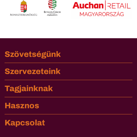
Szövetségünk
Szervezeteink
Tagjainknak
Hasznos
Kapcsolat