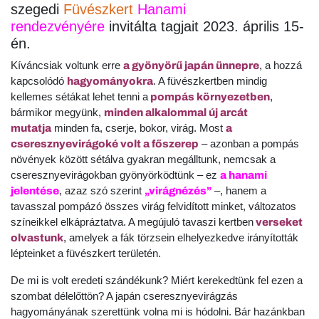
szegedi
Füvészkert
Hanami
rendezvényére
invitálta tagjait 2023. április 15-
én.
Kíváncsiak voltunk erre
, a hozzá
a gyönyörű japán ünnepre
kapcsolódó
. A füvészkertben mindig
hagyományokra
kellemes sétákat lehet tenni a
,
pompás környezetben
bármikor megyünk,
minden alkalommal új arcát
minden fa, cserje, bokor, virág. Most
mutatja
a
– azonban a pompás
cseresznyevirágoké volt a főszerep
növények között sétálva gyakran megálltunk, nemcsak a
cseresznyevirágokban gyönyörködtünk – ez
a hanami
, azaz szó szerint
–, hanem a
jelentése
„virágnézés”
tavasszal pompázó összes virág felvidított minket, változatos
színeikkel elkápráztatva. A megújuló tavaszi kertben
verseket
, amelyek a fák törzsein elhelyezkedve irányították
olvastunk
lépteinket a füvészkert területén.
De mi is volt eredeti szándékunk? Miért kerekedtünk fel ezen a
szombat délelőttön? A japán cseresznyevirágzás
hagyományának szerettünk volna mi is hódolni. Bár hazánkban