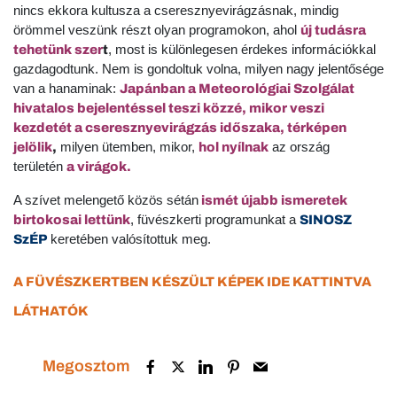
nincs ekkora kultusza a cseresznyevirágzásnak, mindig
örömmel veszünk részt olyan programokon, ahol
új tudásra
, most is különlegesen érdekes információkkal
tehetünk szer
t
gazdagodtunk. Nem is gondoltuk volna, milyen nagy jelentősége
van a hanaminak:
Japánban a Meteorológiai Szolgálat
hivatalos bejelentéssel teszi közzé, mikor veszi
kezdetét a cseresznyevirágzás időszaka
, térképen
milyen ütemben, mikor,
az ország
jelölik
,
hol nyílnak
területén
a virágok.
A szívet melengető közös sétán
ismét újabb ismeretek
, füvészkerti programunkat a
birtokosai lettünk
SINOSZ
keretében valósítottuk meg.
SzÉP
A FÜVÉSZKERTBEN KÉSZÜLT KÉPEK IDE KATTINTVA
LÁTHATÓK
Megosztom