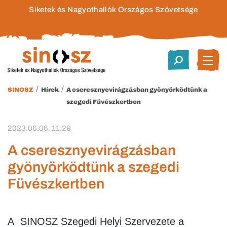
Siketek és Nagyothallók Országos Szövetsége
/
/
SINOSZ
Hírek
A cseresznyevirágzásban gyönyörködtünk a
szegedi Füvészkertben
2023.06.06. 11:29
A cseresznyevirágzásban
gyönyörködtünk a szegedi
Füvészkertben
A
SINOSZ
Szegedi Helyi Szervezete a