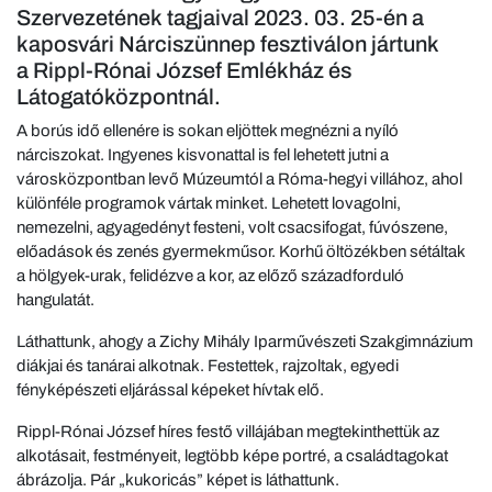
Szervezetének tagjaival 2023. 03. 25-én a
kaposvári Nárciszünnep fesztiválon jártunk
a Rippl-Rónai József Emlékház és
Látogatóközpontnál.
A borús idő ellenére is sokan eljöttek megnézni a nyíló
nárciszokat. Ingyenes kisvonattal is fel lehetett jutni a
városközpontban levő Múzeumtól a Róma-hegyi villához, ahol
különféle programok vártak minket. Lehetett lovagolni,
nemezelni, agyagedényt festeni, volt csacsifogat, fúvószene,
előadások és zenés gyermekműsor. Korhű öltözékben sétáltak
a hölgyek-urak, felidézve a kor, az előző századforduló
hangulatát.
Láthattunk, ahogy a Zichy Mihály Iparművészeti Szakgimnázium
diákjai és tanárai alkotnak. Festettek, rajzoltak, egyedi
fényképészeti eljárással képeket hívtak elő.
Rippl-Rónai József híres festő villájában megtekinthettük az
alkotásait, festményeit, legtöbb képe portré, a családtagokat
ábrázolja. Pár „kukoricás” képet is láthattunk.