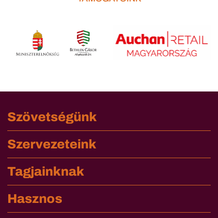
Szövetségünk
Szervezeteink
Tagjainknak
Hasznos