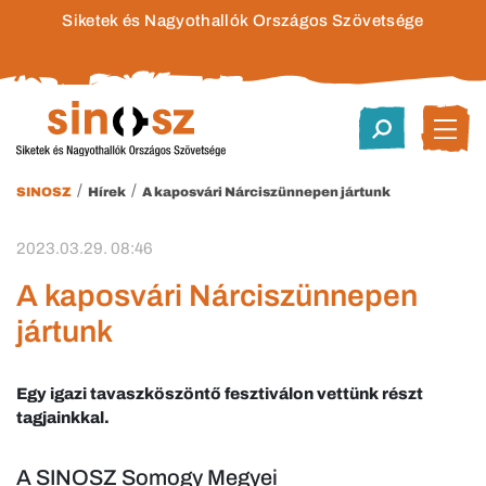
Siketek és Nagyothallók Országos Szövetsége
/
/
SINOSZ
Hírek
A kaposvári Nárciszünnepen jártunk
2023.03.29. 08:46
A kaposvári Nárciszünnepen
jártunk
Egy igazi tavaszköszöntő fesztiválon vettünk részt
tagjainkkal.
A SINOSZ Somogy Megyei