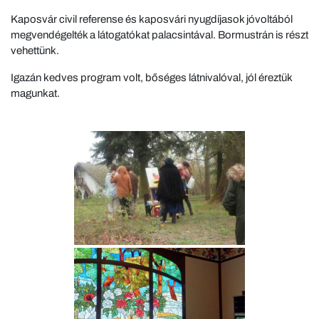
Kaposvár civil referense és kaposvári nyugdíjasok jóvoltából
megvendégelték a látogatókat palacsintával. Bormustrán is részt
vehettünk.
Igazán kedves program volt, bőséges látnivalóval, jól éreztük
magunkat.