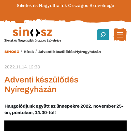
Siketek és Nagyothallók Országos Szövetsége
/
/
SINOSZ
Hírek
Adventi készülődés Nyíregyházán
2022.11.14. 12:38
Adventi készülődés
Nyíregyházán
Hangolódjunk együtt az ünnepekre 2022. november 25-
én, pénteken, 14.30-tól!