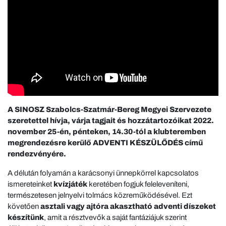
A SINOSZ Szabolcs-Szatmár-Bereg Megyei Szervezete
szeretettel hívja, várja tagjait és hozzátartozóikat 2022.
november 25-én, pénteken, 14.30-tól a klubteremben
megrendezésre kerülő ADVENTI KÉSZÜLŐDÉS című
rendezvényére.
A délután folyamán a karácsonyi ünnepkörrel kapcsolatos
ismereteinket
kvízjáték
keretében fogjuk feleleveníteni,
természetesen jelnyelvi tolmács közreműködésével. Ezt
követően
asztali vagy ajtóra akasztható adventi díszeket
készítünk
, amit a résztvevők a saját fantáziájuk szerint