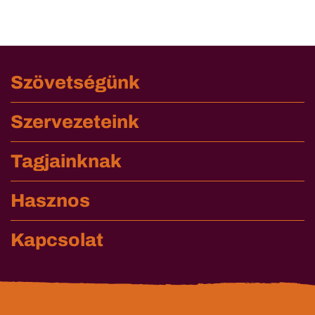
Szövetségünk
Szervezeteink
Tagjainknak
Hasznos
Kapcsolat