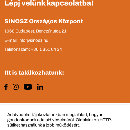
Lépj velünk kapcsolatba!
SINOSZ Országos Központ
1068 Budapest, Benczúr utca 21.
E-mail: info@sinosz.hu
Telefonszám: +36 1 351 04 34
Itt is találkozhatunk:
Impresszum
Adatvédelmi tájékoztató
Adatvédelmi tájékoztatónkban megtalálod, hogyan
gondoskodunk adataid védelméről. Oldalainkon HTTP-
sütiket használunk a jobb működésért.