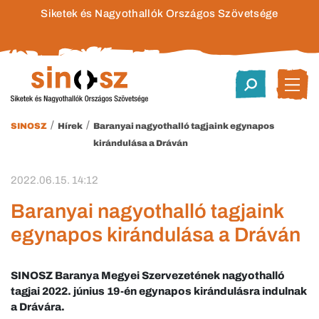
Siketek és Nagyothallók Országos Szövetsége
/
/
SINOSZ
Hírek
Baranyai nagyothalló tagjaink egynapos
kirándulása a Dráván
2022.06.15. 14:12
Baranyai nagyothalló tagjaink
egynapos kirándulása a Dráván
SINOSZ Baranya Megyei Szervezetének nagyothalló
tagjai 2022. június 19-én egynapos kirándulásra indulnak
a Drávára.