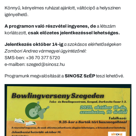
Könnyű, kényelmes ruházat ajánlott, váltócipő a helyszínen
igényelhető.
A programon való részvétel ingyenes, de
a létszám
korlátozott,
csak előzetes jelentkezéssel lehetséges.
Jelentkezés október 14-ig
a szokásos elérhetőségeken
Zombori Andrea vármegyei ügyintézőnél:
SMS-ben: +36 70 377 5720
e-mailben: szeged@sinosz.hu
Programunk megvalósítását a
SINOSZ SzÉP
teszi lehetővé.