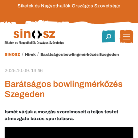
Siketek és Nagyothallók Országos Szövetsége
/
/
SINOSZ
Hírek
Barátságos bowlingmérkőzés Szegeden
2025.10.09. 13:46
Barátságos bowlingmérkőzés
Szegeden
Ismét várjuk a mozgás szerelmeseit a teljes testet
átmozgató közös sportolásra.