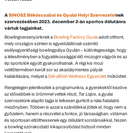
A
SINOSZ Békéscsabai és Gyulai Helyi Szervezetei
nek
szervezésében 2023. december 2-án sportos délutánra
vártuk tagjainkat.
Bowlingversenyünknek a
Bowling Factory Gyula
adott otthont,
mely országos szinten is egyedülállónak számító
esélyegyenlőségi bowlingpálya Gyulán – különlegessége, hogy
a létesítményben a fogyatékossággal élő mozogni vágyók és az
ép sportolók együtt gyakorolhatnak. A régi kis mozi
vetítőtermében került sor az akadálymentes pályák
kialakítására, melyet a
Dél-alföldi Wellness Egyesület
működtet.
Rengetegen jelentkeztek a programunkra, a gyerekektől kezdve
az idősebbek is örömmel vettek részt,
Tar Lajos
, a gyulai
szervezetünk alapító tagja is lelkesen gurított a nála fiatalabb
mezőnyben. Többen is azzal a szándékkal jöttek el, hogy nem a
győzelem, hanem a részvétel a fontos, jó társaságban, vidáman
és sportosan eltölthessenek egy délutánt sorstársaikkal, hiszen
a bowling szórakoztató kikapcsolódást biztosít minden