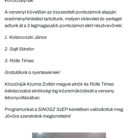
korosztálynak.
A versenyt követően az összesített pontszámok alapján
eredményhirdetést tartottunk, melyen oklevelet és serleget
adtunk át a 3 legmagasabb pontszámot elért résztvevőnek:
1. Kolarovszki János
2. Sajti Sándor
3. Rölle Tímea
Gratulálunk a nyerteseknek!
Köszönjük
Kozma Zoltán
megyei elnök
és
Rölle Tímea
békéscsabai elnökségi tag
közreműködését a verseny
lebonyolításában.
Programunkat a
SINOSZ SzÉP
keretében valósítottuk meg.
Jövőre szeretnénk megismételni!