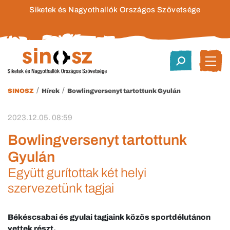
Siketek és Nagyothallók Országos Szövetsége
/
/
SINOSZ
Hírek
Bowlingversenyt tartottunk Gyulán
2023.12.05. 08:59
Bowlingversenyt tartottunk
Gyulán
Együtt gurítottak két helyi
szervezetünk tagjai
Békéscsabai és gyulai tagjaink közös sportdélutánon
vettek részt.