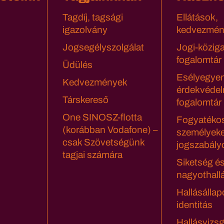
Tagdíj, tagsági
Ellátások,
igazolvány
kedvezmén
Jogsegélyszolgálat
Jogi-közig
fogalomtár
Üdülés
Esélyegyen
Kedvezmények
érdekvédel
Társkereső
fogalomtár
One SINOSZ-flotta
Fogyatéko
(korábban Vodafone) –
személyeke
csak Szövetségünk
jogszabály
tagjai számára
Siketség é
nagyothall
Hallásállap
identitás
Hallásvizsg