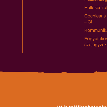
Hallókészü
Cochleáris
– CI
Kommuniká
Fogyatéko
szójegyzék