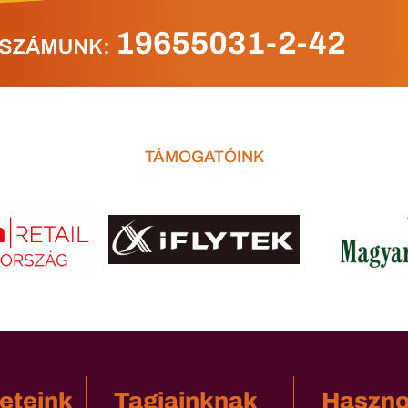
TÁMOGATÓINK
eteink
Tagjainknak
Haszn