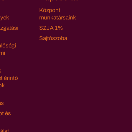
Központi
yek
munkatársaink
azgatási
SZJA 1%
Sajtószoba
lőségi-
mi
s
t érintő
ok
s
ás
ot és
álat