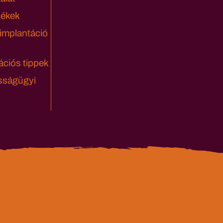
lékek
 implantáció
ciós tippek
sságügyi