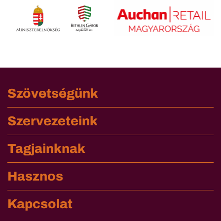
Szövetségünk
Szervezeteink
Tagjainknak
Hasznos
Kapcsolat