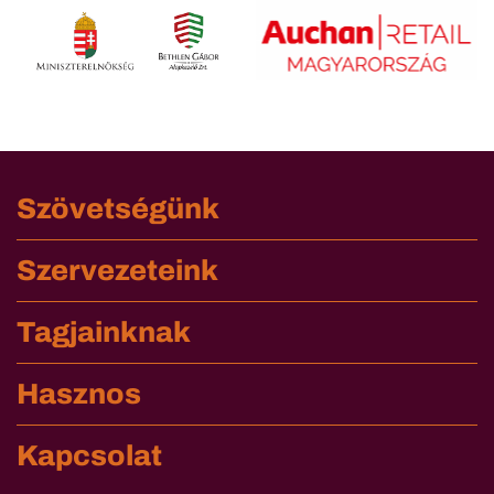
Szövetségünk
Szervezeteink
Tagjainknak
Hasznos
Kapcsolat