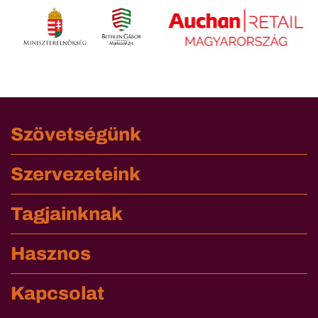
Szövetségünk
Szervezeteink
Tagjainknak
Hasznos
Kapcsolat