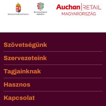
Szövetségünk
Szervezeteink
Tagjainknak
Hasznos
Kapcsolat