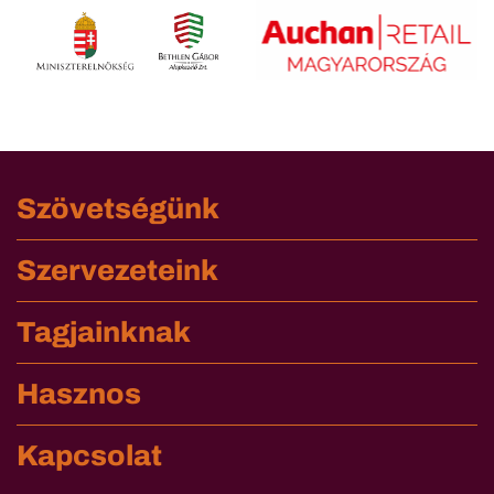
Szövetségünk
Szervezeteink
Tagjainknak
Hasznos
Kapcsolat