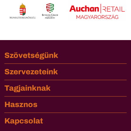
Szövetségünk
Szervezeteink
Tagjainknak
Hasznos
Kapcsolat