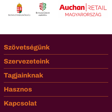
Szövetségünk
Szervezeteink
Tagjainknak
Hasznos
Kapcsolat