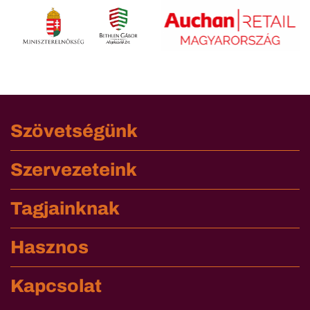
Szövetségünk
Szervezeteink
Tagjainknak
Hasznos
Kapcsolat