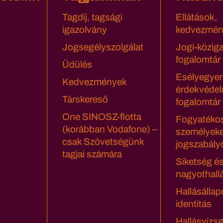
Tagdíj, tagsági
Ellátások,
igazolvány
kedvezmén
Jogsegélyszolgálat
Jogi-közig
fogalomtár
Üdülés
Esélyegyen
Kedvezmények
érdekvédel
Társkereső
fogalomtár
One SINOSZ-flotta
Fogyatéko
(korábban Vodafone) –
személyeke
csak Szövetségünk
jogszabály
tagjai számára
Siketség é
nagyothall
Hallásállap
identitás
Hallásvizsg