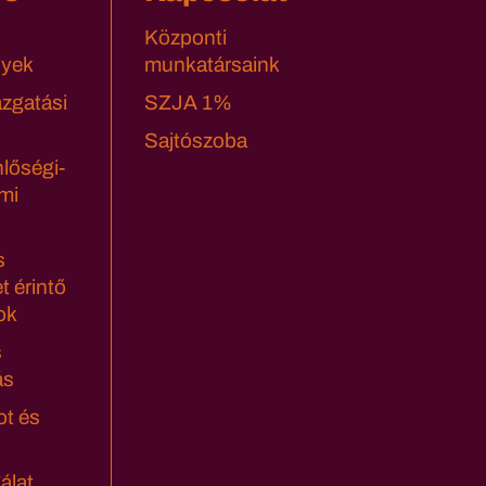
Központi
yek
munkatársaink
azgatási
SZJA 1%
Sajtószoba
lőségi-
mi
s
t érintő
ok
s
ás
ot és
álat