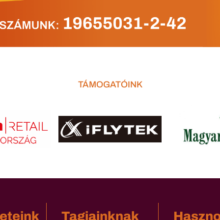
TÁMOGATÓINK
eteink
Tagjainknak
Haszn