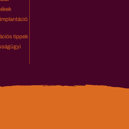
lékek
 implantáció
ciós tippek
sságügyi