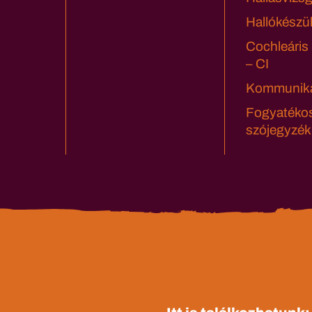
Hallókészü
Cochleáris
– CI
Kommuniká
Fogyatéko
szójegyzék