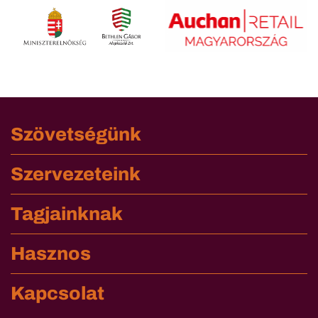
Szövetségünk
Szervezeteink
Tagjainknak
Hasznos
Kapcsolat