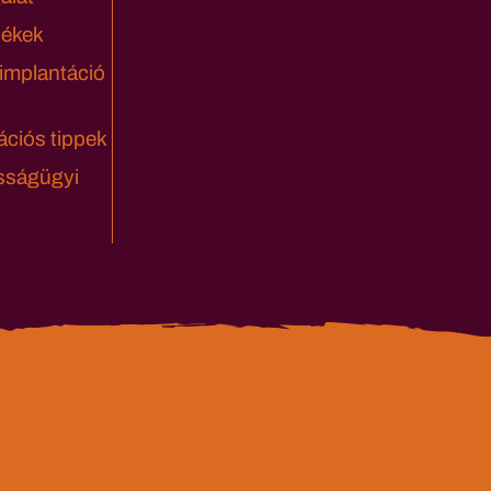
lékek
 implantáció
ciós tippek
sságügyi