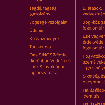
Tagdíj, tagsági
Ellátások,
igazolvány
kedvezmén
Jogsegélyszolgálat
Jogi-közig
fogalomtár
Üdülés
Esélyegyen
Kedvezmények
érdekvédel
Társkereső
fogalomtár
One SINOSZ-flotta
Fogyatéko
(korábban Vodafone) –
személyeke
csak Szövetségünk
jogszabály
tagjai számára
Siketség é
nagyothall
Hallásállap
identitás
Hallásvizsg