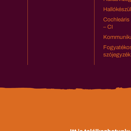
Hallókészü
Cochleáris
– CI
Kommuniká
Fogyatéko
szójegyzék