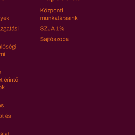
Központi
yek
munkatársaink
azgatási
SZJA 1%
Sajtószoba
lőségi-
mi
s
t érintő
ok
s
ás
ot és
álat