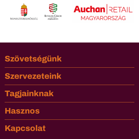
Szövetségünk
Szervezeteink
Tagjainknak
Hasznos
Kapcsolat