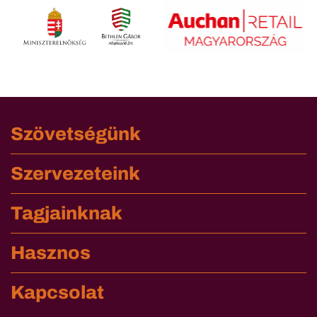
Szövetségünk
Szervezeteink
Tagjainknak
Hasznos
Kapcsolat