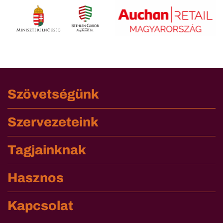
Szövetségünk
Szervezeteink
Tagjainknak
Hasznos
Kapcsolat