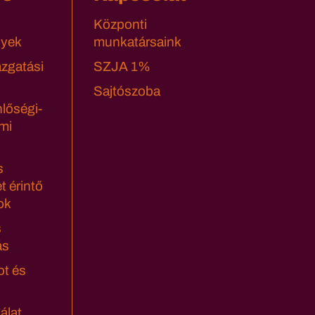
Központi
yek
munkatársaink
azgatási
SZJA 1%
Sajtószoba
lőségi-
mi
s
t érintő
ok
s
ás
ot és
álat