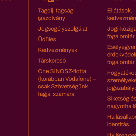
Tagdíj, tagsági
Ellátások,
igazolvány
kedvezmén
Jogsegélyszolgálat
Jogi-közig
fogalomtár
Üdülés
Esélyegyen
Kedvezmények
érdekvédel
Társkereső
fogalomtár
One SINOSZ-flotta
Fogyatéko
(korábban Vodafone) –
személyeke
csak Szövetségünk
jogszabály
tagjai számára
Siketség é
nagyothall
Hallásállap
identitás
Hallásvizsg