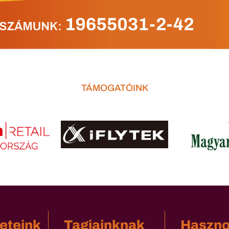
TÁMOGATÓINK
eteink
Tagjainknak
Haszn