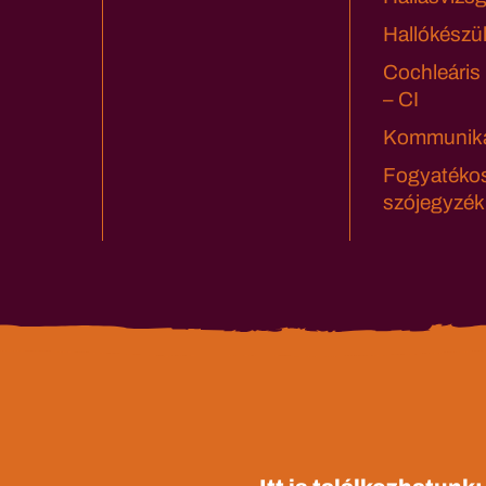
Hallókészü
Cochleáris
– CI
Kommuniká
Fogyatéko
szójegyzék