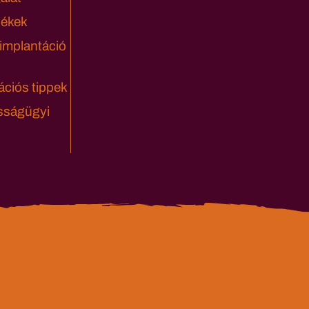
lékek
 implantáció
ciós tippek
sságügyi