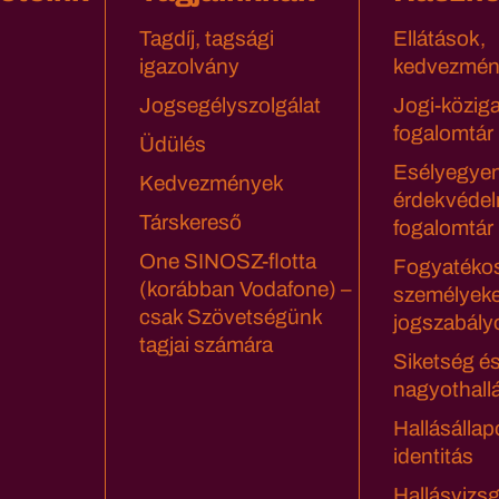
Tagdíj, tagsági
Ellátások,
igazolvány
kedvezmén
Jogsegélyszolgálat
Jogi-közig
fogalomtár
Üdülés
Esélyegyen
Kedvezmények
érdekvédel
Társkereső
fogalomtár
One SINOSZ-flotta
Fogyatéko
(korábban Vodafone) –
személyeke
csak Szövetségünk
jogszabály
tagjai számára
Siketség é
nagyothall
Hallásállap
identitás
Hallásvizsg