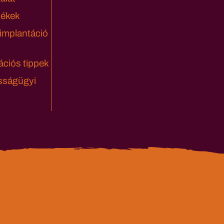
lékek
 implantáció
ciós tippek
sságügyi