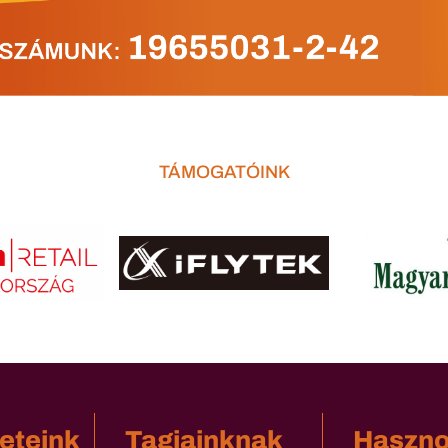
TÁMOGATÓINK
eteink
Tagjainknak
Haszn