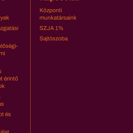
Központi
yek
munkatársaink
azgatási
SZJA 1%
Sajtószoba
lőségi-
mi
s
t érintő
ok
s
ás
ot és
álat