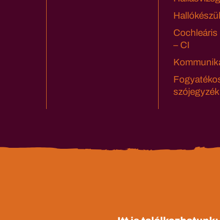
Hallókészü
Cochleáris
– CI
Kommuniká
Fogyatéko
szójegyzék