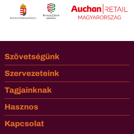
Szövetségünk
Szervezeteink
Tagjainknak
Hasznos
Kapcsolat