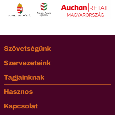
Szövetségünk
Szervezeteink
Tagjainknak
Hasznos
Kapcsolat