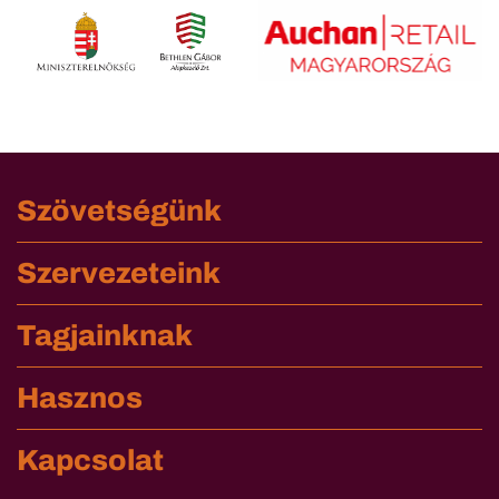
Szövetségünk
Szervezeteink
Tagjainknak
Hasznos
Kapcsolat