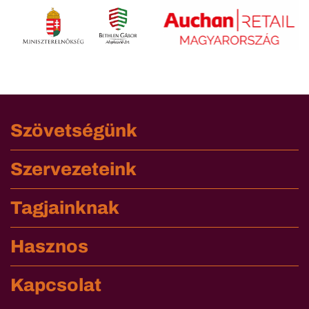
Szövetségünk
Szervezeteink
Tagjainknak
Hasznos
Kapcsolat