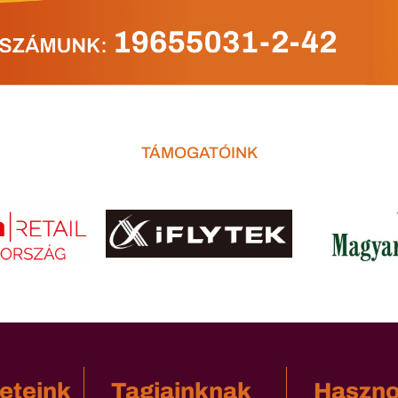
TÁMOGATÓINK
eteink
Tagjainknak
Haszn