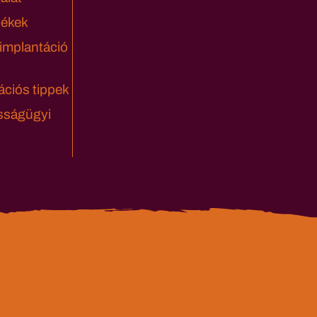
lékek
 implantáció
ciós tippek
sságügyi