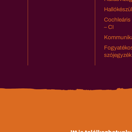
Hallókészü
Cochleáris
– CI
Kommuniká
Fogyatéko
szójegyzék