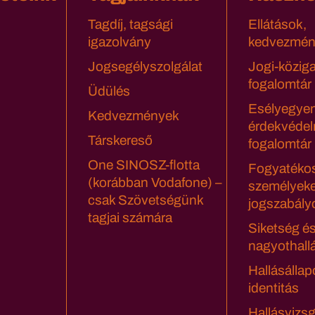
Tagdíj, tagsági
Ellátások,
igazolvány
kedvezmén
Jogsegélyszolgálat
Jogi-közig
fogalomtár
Üdülés
Esélyegyen
Kedvezmények
érdekvédel
Társkereső
fogalomtár
One SINOSZ-flotta
Fogyatéko
(korábban Vodafone) –
személyeke
csak Szövetségünk
jogszabály
tagjai számára
Siketség é
nagyothall
Hallásállap
identitás
Hallásvizsg