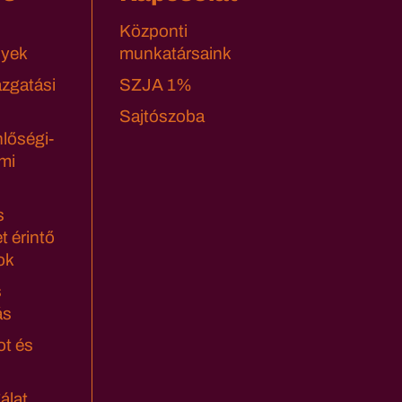
Központi
yek
munkatársaink
azgatási
SZJA 1%
Sajtószoba
lőségi-
mi
s
t érintő
ok
s
ás
ot és
álat