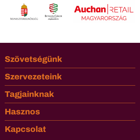
Szövetségünk
Szervezeteink
Tagjainknak
Hasznos
Kapcsolat