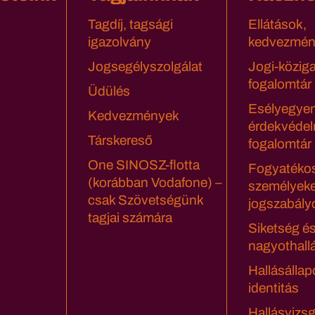
Tagdíj, tagsági
Ellátások,
igazolvány
kedvezmén
Jogsegélyszolgálat
Jogi-közig
fogalomtár
Üdülés
Esélyegyen
Kedvezmények
érdekvédel
Társkereső
fogalomtár
One SINOSZ-flotta
Fogyatéko
(korábban Vodafone) –
személyeke
csak Szövetségünk
jogszabály
tagjai számára
Siketség é
nagyothall
Hallásállap
identitás
Hallásvizsg