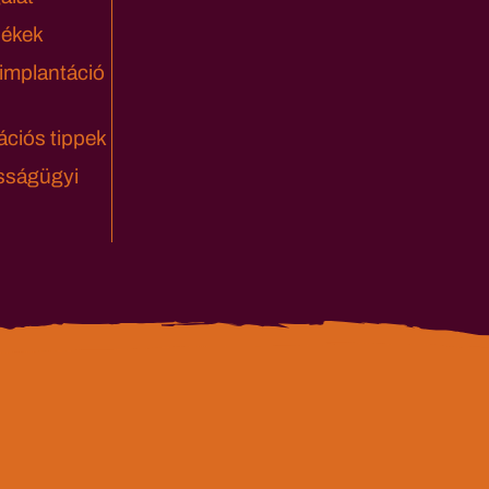
lékek
 implantáció
ciós tippek
sságügyi