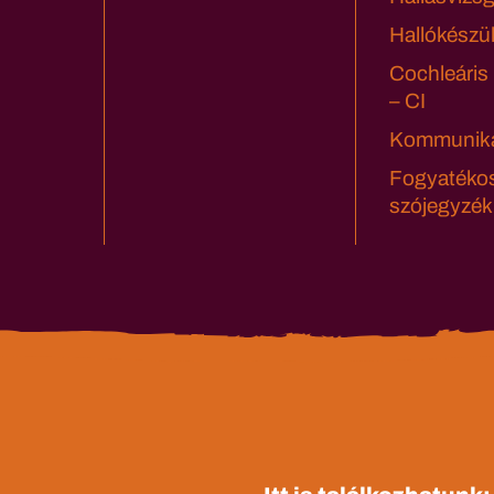
Hallókészü
Cochleáris
– CI
Kommuniká
Fogyatéko
szójegyzék