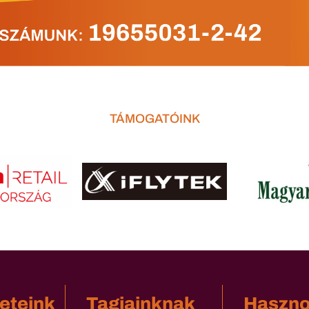
TÁMOGATÓINK
eteink
Tagjainknak
Haszn