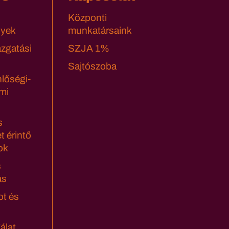
Központi
yek
munkatársaink
azgatási
SZJA 1%
Sajtószoba
lőségi-
mi
s
t érintő
ok
s
ás
ot és
álat