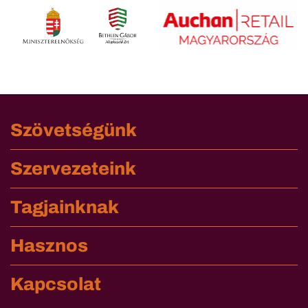
Szövetségünk
Szervezeteink
Tagjainknak
Hasznos
Kapcsolat