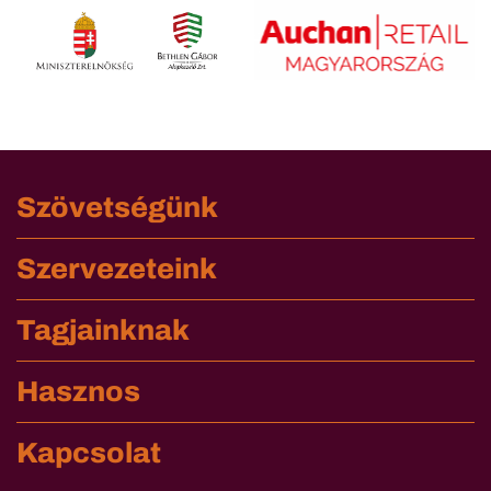
Szövetségünk
Szervezeteink
Tagjainknak
Hasznos
Kapcsolat