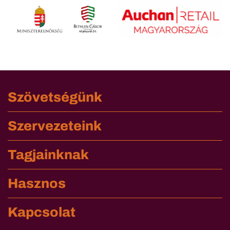
Szövetségünk
Szervezeteink
Tagjainknak
Hasznos
Kapcsolat