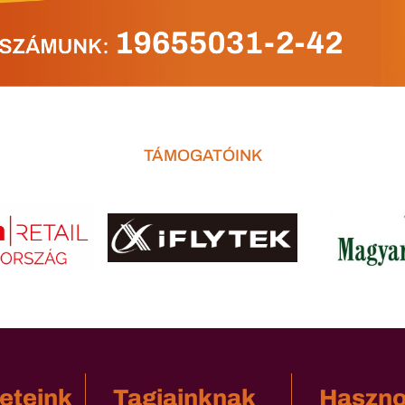
TÁMOGATÓINK
eteink
Tagjainknak
Haszn