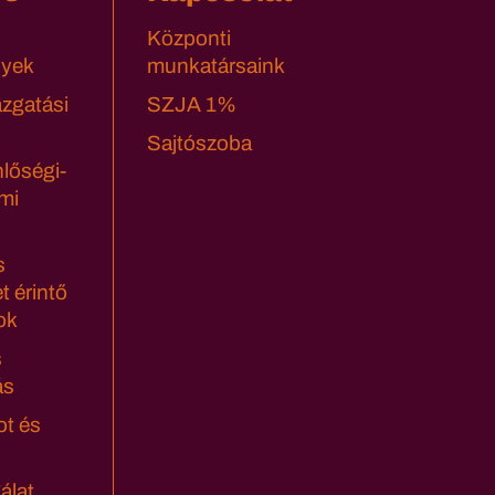
Központi
yek
munkatársaink
azgatási
SZJA 1%
Sajtószoba
lőségi-
mi
s
t érintő
ok
s
ás
ot és
álat