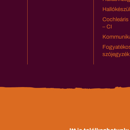
Hallókészü
Cochleáris
– CI
Kommuniká
Fogyatéko
szójegyzék