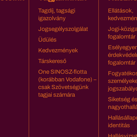
Tagdíj, tagsági
Ellátások,
igazolvány
kedvezmén
Jogsegélyszolgálat
Jogi-közig
fogalomtár
Üdülés
Esélyegyen
Kedvezmények
érdekvédel
Társkereső
fogalomtár
One SINOSZ-flotta
Fogyatéko
(korábban Vodafone) –
személyeke
csak Szövetségünk
jogszabály
tagjai számára
Siketség é
nagyothall
Hallásállap
identitás
Hallásvizsg