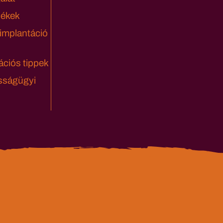
lékek
 implantáció
ciós tippek
sságügyi