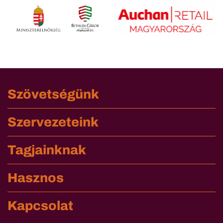
Szövetségünk
Szervezeteink
Tagjainknak
Hasznos
Kapcsolat