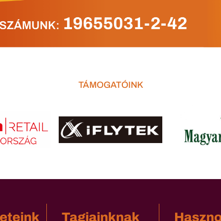
TÁMOGATÓINK
eteink
Tagjainknak
Haszn