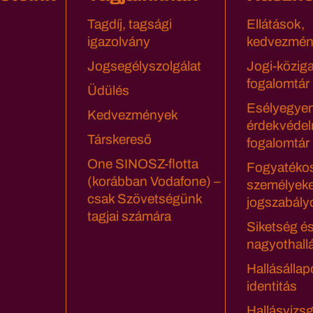
Tagdíj, tagsági
Ellátások,
igazolvány
kedvezmén
Jogsegélyszolgálat
Jogi-közig
fogalomtár
Üdülés
Esélyegyen
Kedvezmények
érdekvédel
Társkereső
fogalomtár
One SINOSZ-flotta
Fogyatéko
(korábban Vodafone) –
személyeke
csak Szövetségünk
jogszabály
tagjai számára
Siketség é
nagyothall
Hallásállap
identitás
Hallásvizsg