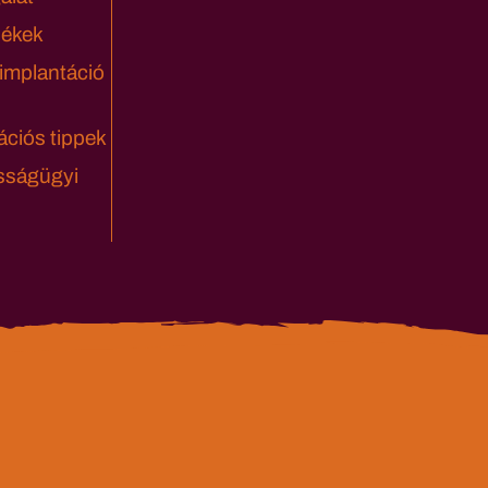
lékek
 implantáció
ciós tippek
sságügyi