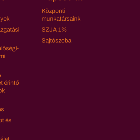
Központi
yek
munkatársaink
azgatási
SZJA 1%
Sajtószoba
lőségi-
mi
s
t érintő
ok
s
ás
ot és
álat