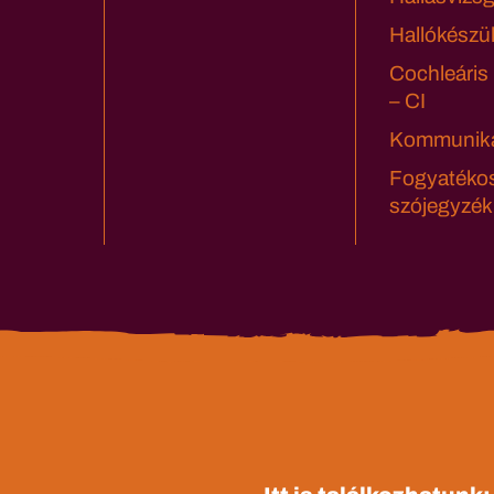
Hallókészü
Cochleáris
– CI
Kommuniká
Fogyatéko
szójegyzék