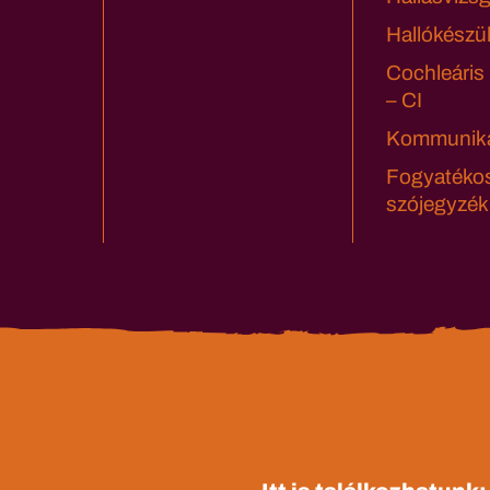
Hallókészü
Cochleáris
– CI
Kommuniká
Fogyatéko
szójegyzék