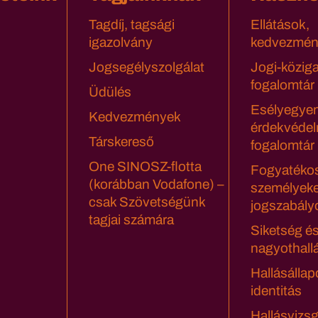
Tagdíj, tagsági
Ellátások,
igazolvány
kedvezmén
Jogsegélyszolgálat
Jogi-közig
fogalomtár
Üdülés
Esélyegyen
Kedvezmények
érdekvédel
Társkereső
fogalomtár
One SINOSZ-flotta
Fogyatéko
(korábban Vodafone) –
személyeke
csak Szövetségünk
jogszabály
tagjai számára
Siketség é
nagyothall
Hallásállap
identitás
Hallásvizsg