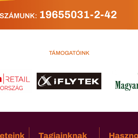
TÁMOGATÓINK
eteink
Tagjainknak
Haszn