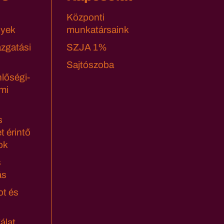
Központi
yek
munkatársaink
azgatási
SZJA 1%
Sajtószoba
lőségi-
mi
s
t érintő
ok
s
ás
ot és
álat