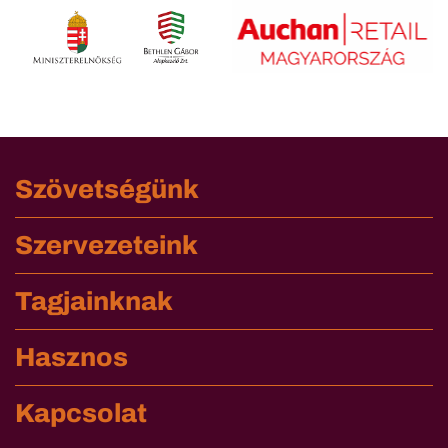
Szövetségünk
Szervezeteink
Tagjainknak
Hasznos
Kapcsolat